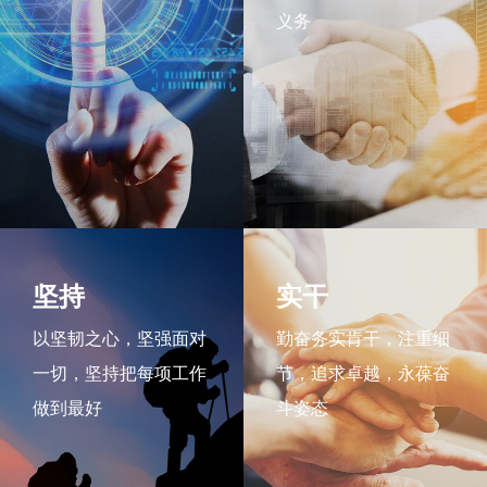
义务
坚持
实干
以坚韧之心，坚强面对
勤奋务实肯干，注重细
一切，坚持把每项工作
节，追求卓越，永葆奋
做到最好
斗姿态